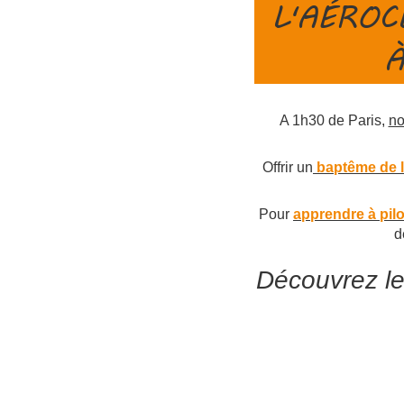
L'AÉROC
À
A 1h30 de Paris,
no
Offrir un
baptême de l
Pour
apprendre à pilo
d
Découvrez le 