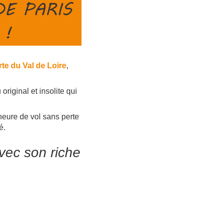
DE PARIS
 !
te du Val de Loire
,
riginal et insolite qui
heure de vol sans perte
é.
avec son riche