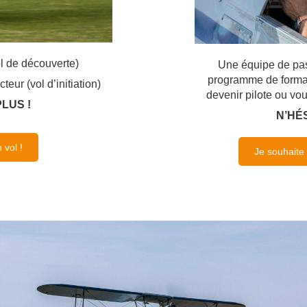
l de découverte)
Une équipe de pa
programme de format
teur (vol d’initiation)
devenir pilote ou vo
PLUS !
N’HÉS
 vol !
Je souhaite 