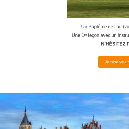
Un Baptême de l’air (vo
Une 1ʳᵉ leçon avec un instruc
N’HÉSITEZ 
Je réserve un