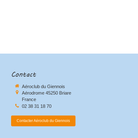
Contact
Aéroclub du Giennois
Aérodrome
45250
Briare
France
02 38 31 18 70
Contacter Aéroclub du Giennois